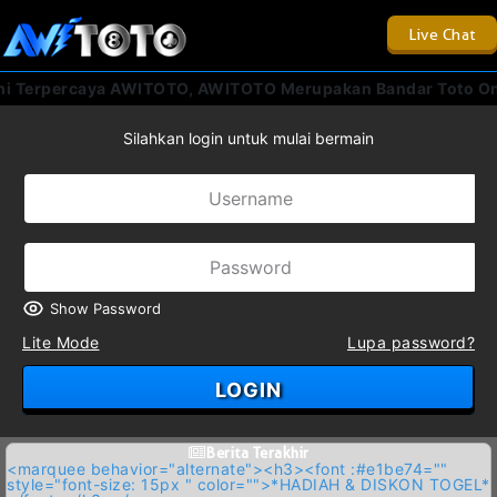
Live Chat
 Terpercaya AWITOTO, AWITOTO Merupakan Bandar Toto Onlin
Silahkan login untuk mulai bermain
Show Password
Lite Mode
Lupa password?
LOGIN
Berita Terakhir
<marquee behavior="alternate"><h3><font :#e1be74=""
style="font-size: 15px " color="">*HADIAH & DISKON TOGEL*