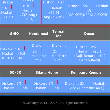
Diskon :
Diskon : 10%
|
|
10%
Diskon : 5%
Hadiah
|
|
5%
Hadiah :
Hadiah :
: x8
Hadiah :
x22 (4
x7(3 Angka
(AS,KOP,KEPALA,EKOR)
x1.53
Angka x35)
x10)
Tengah
SHIO
Kombinasi
Dasar
Tepi
Diskon :
Diskon :
|
Diskon : 2%
|
Diskon : 5%
|
|
8%
2%
Hadiah : -25%
Hadiah : x9.5
Hadiah :
Hadiah :
(Gajil,Besar) +10 (
(SHIO BEBAS)
x2.6
x-2.5
Genap,Kecil)
50-50
Silang Homo
Kembang Kempis
|
|
|
Diskon : 2%
Diskon : 2%
Diskon : 2%
Hadiah :
Hadiah : -2.5%
Hadiah : -2.5%
-2.5% ( Kembar 40%)
© Copyright 2014 - 2026
_
. All Rights Reserved.