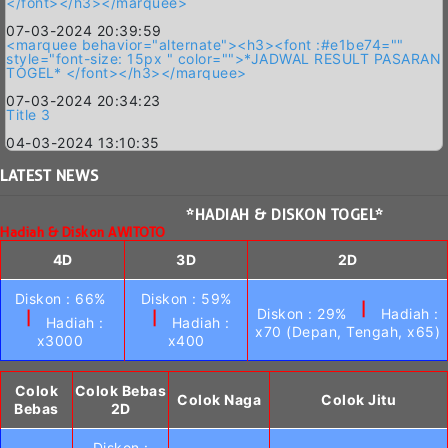
</font></h3></marquee>
07-03-2024 20:39:59
<marquee behavior="alternate"><h3><font :#e1be74=""
style="font-size: 15px " color="">*JADWAL RESULT PASARAN
TOGEL* </font></h3></marquee>
07-03-2024 20:34:23
Title 3
04-03-2024 13:10:35
LATEST
NEWS
*HADIAH & DISKON TOGEL*
Hadiah & Diskon AWITOTO
4D
3D
2D
Diskon : 66%
Diskon : 59%
|
Diskon : 29%
Hadiah :
|
|
Hadiah :
Hadiah :
x70 (Depan, Tengah, x65)
x3000
x400
Colok
Colok Bebas
Colok Naga
Colok Jitu
Bebas
2D
Diskon :